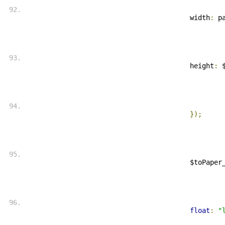
 width
:
 p
 height
:
 
});
 $toPaper
float
:
"