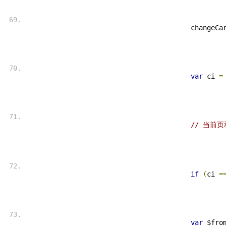
 changeCa
var
 ci 
=
// 当前
if
(
ci 
=
var
 $fro