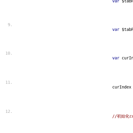
var
 $tab
var
 $tab
var
 curI
 curIndex
//初始化c