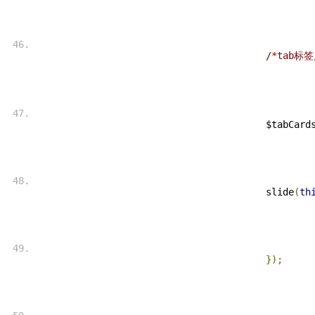
/*tab标
 $tabCard
 slide
(
th
});