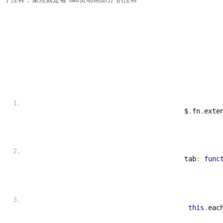
$
.
fn
.
exte
tab
:
func
this
.
eac