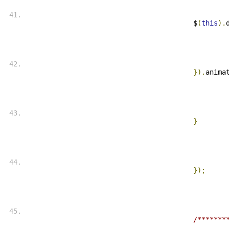
 $
(
this
).
}).
anima
}
});
/*******