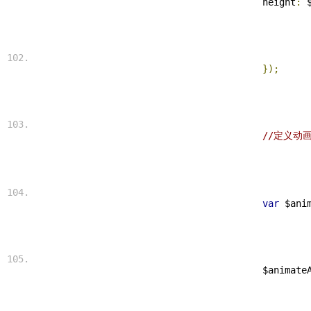
 height
:
 
});
//定义动
var
 $ani
 $animate