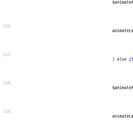
 $animate
 animateL
}
else
i
 $animate
 animateL