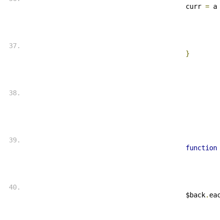
 curr 
=
 a
}
function
 $back
.
ea