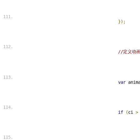
});
//定义动
var
 anim
if
(
ci 
>