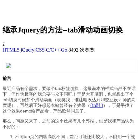
首
问
项
文
经
代
资
继承Jquery的方法--tab滑动动画切换
页
答
目
库
验
码
讯
1
HTML5
jQuery
CSS
C/C++
Go
8492 次浏览
前言
最近产品有个需求，要做个tab标签切换，这最基本的样式当然不在话
下，但作为极客的我总要与众不同吧！于是大开脑洞，也就想出了个
tab切换时候加个滑动动画（表笑我，谁让咱没达到UI交互设计师的高
度呢），再然后正好想起本站曾经有个效果（
传送门
），于是乎找了
这个效果demo给产品看，产品欣然同意了。
那么，问题又来了，之前的这个效果有几个弊端，也是我和产品认为
不好的：
不同tab页的内容高度不同，差距可能还比较大，不能用一个统