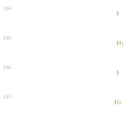
}
});
}
});