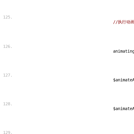
//执行动
 animatin
 $animate
 $animate