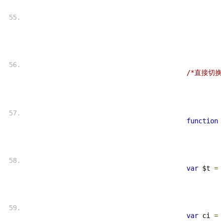
/*直接切换
function
var
 $t 
=
var
 ci 
=