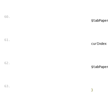
 $tabPape
 curIndex
 $tabPape
}