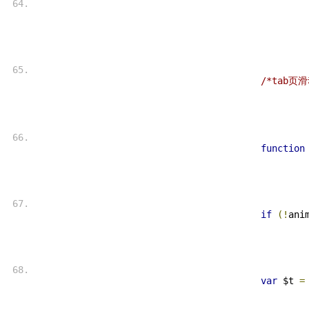
/*tab页
function
if
(!
ani
var
 $t 
=