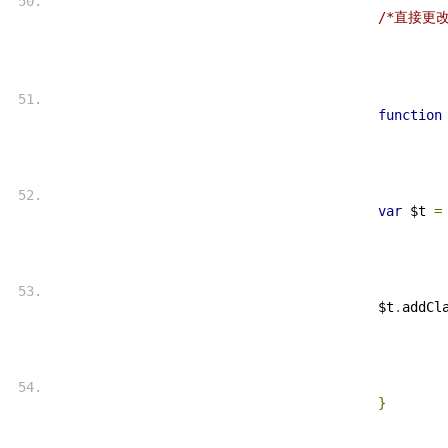
/*直接更改
function
var
 $t 
=
 $t
.
addCl
}