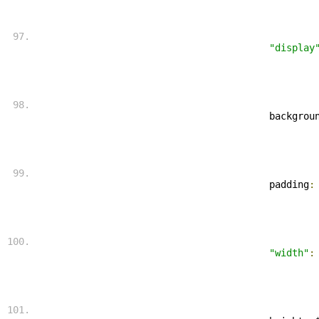
"display
 backgrou
 padding
:
"width"
: