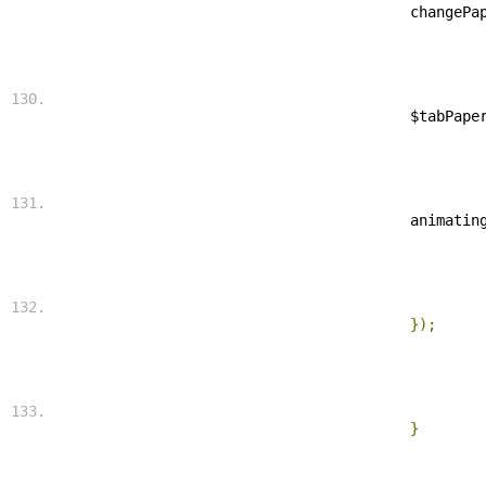
 changePa
 $tabPape
 animatin
});
}