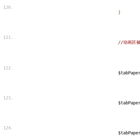
}
//动画区
 $tabPape
 $tabPape
 $tabPape