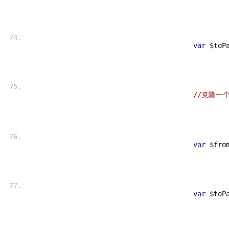
var
 $toP
//克隆一
var
 $fro
var
 $toP