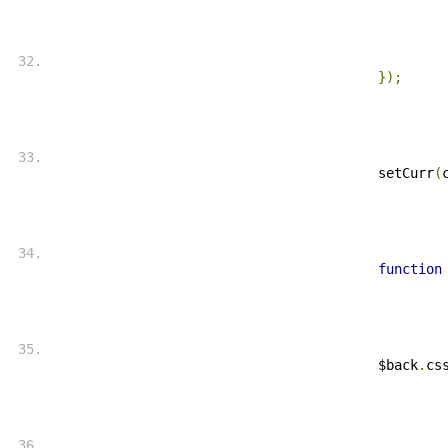
});
 setCurr
(
function
 $back
.
cs