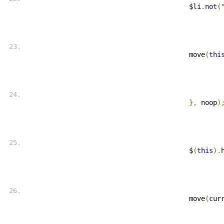
 $li
.
not
(
 move
(
thi
},
 noop
)
 $
(
this
).
 move
(
cur