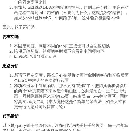
一的固定高度来搞
例如从tab1跳到tab3这种跨项的情况，原则上是不能让用户在动
画过程中看到tab2内容的（不要问为什么，这就是极客精神），
如果从tab1跳到tab5，中间跨了3项，这体验总感觉略low啊
因此，轮子还得造！
需求功能
不固定高度。高度不同的tab页直接也可以自适应切换
跨项无缝切换。跨项切换时候不会看到中间项内容
tab标题也增加滑动动画
思路分析
所谓不固定高度，那么只有在即将动画时拿到切换前和切换后两
个tab页中较大的高度进行设置
跨项不显示中间项的话，那么只有“造假”了：把切换前和切换后
的两个tab页克隆下来构造个动画区，放到最前面，走个过场动
画，同时隐藏掉原来真实tab页，结束后remove掉动画区，同时
将真实tab页展现（本人觉得这是个简单的笨办法，如果大神有
更合适的思路可以留言讨论）
代码赏析
以下是jquery插件的原代码，注释可以说的手把手的教学！每一步都写
了注释，重点就是看“
tab页动画部分
”的注释