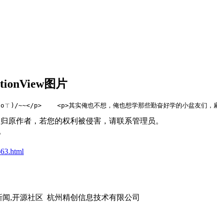
tionView图片
    <p>其实俺也不想，俺也想学那些勤奋好学的小盆友们，麻利儿的日更。但是臣妾做不到啊，超有
权归原作者，若您的权利被侵害，请联系管理员。
。
63.html
,开源新闻,开源社区 杭州精创信息技术有限公司