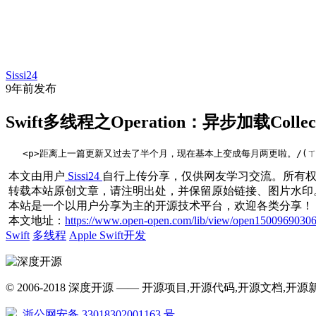
首
经
项
文
问
代
资
页
Sissi24
验
目
库
答
码
讯
9年前
发布
Swift多线程之Operation：异步加载Collec
   <p>距离上一篇更新又过去了半个月，现在基本上变成每月两更啦。/(ㄒoㄒ)/~~</p>
本文由用户
Sissi24
自行上传分享，仅供网友学习交流。所有
转载本站原创文章，请注明出处，并保留原始链接、图片水印
本站是一个以用户分享为主的开源技术平台，欢迎各类分享！
本文地址：
https://www.open-open.com/lib/view/open15009690306
Swift
多线程
Apple Swift开发
© 2006-2018 深度开源 —— 开源项目,开源代码,开源文档
浙公网安备 33018302001163 号