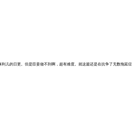
难度。就这篇还是在抗争了无数拖延症之后，给自己下了死命令，心理想：“今天必须更新，必须更新！！”