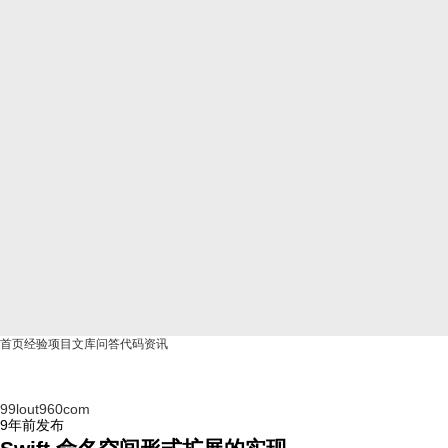
首页
经验
项目
文库
问答
代码
资讯
99lout960com
9年前
发布