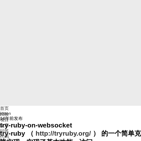
首页
jopen
经验
14年前
发布
项目
try-ruby-on-websocket
文库
问答
try-ruby （
http://tryruby.org/
） 的一个简单克
代码