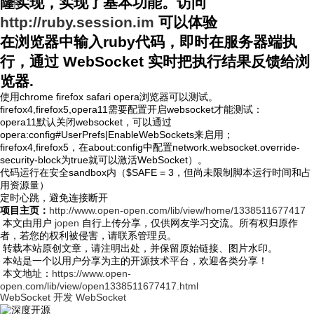
隆实现，实现了基本功能。访问
资讯
http://ruby.session.im
可以体验
在浏览器中输入ruby代码，即时在服务器端执
行，通过 WebSocket 实时把执行结果反馈给浏
览器.
使用chrome firefox safari opera浏览器可以测试。
firefox4,firefox5,opera11需要配置开启websocket才能测试：
opera11默认关闭websocket，可以通过
opera:config#UserPrefs|EnableWebSockets来启用；
firefox4,firefox5，在about:config中配置network.websocket.override-
security-block为true就可以激活WebSocket）。
代码运行在安全sandbox内（$SAFE = 3，但尚未限制脚本运行时间和占
用资源量）
定时心跳，避免连接断开
项目主页：
http://www.open-open.com/lib/view/home/1338511677417
本文由用户
jopen
自行上传分享，仅供网友学习交流。所有权归原作
者，若您的权利被侵害，请联系管理员。
转载本站原创文章，请注明出处，并保留原始链接、图片水印。
本站是一个以用户分享为主的开源技术平台，欢迎各类分享！
本文地址：
https://www.open-
open.com/lib/view/open1338511677417.html
WebSocket 开发
WebSocket