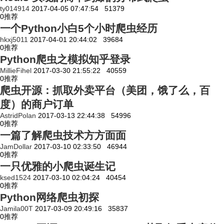
ty014914
2017-04-05 07:47:54
51379
0
推荐
一个Python小白5个小时爬虫经历
hkxj5011
2017-04-01 20:44:02
39684
0
推荐
Python爬虫之模拟知乎登录
MillieFihel
2017-03-30 21:55:22
40559
0
推荐
爬虫开源：抓取外卖平台（美团，饿了么，百
度）的商户订单
AstridPolan
2017-03-13 22:44:38
54996
0
推荐
一篇了解爬虫技术方方面面
JamDollar
2017-03-10 02:33:50
46944
0
推荐
一只优雅的小爬虫诞生记
ksed1524
2017-03-10 02:04:24
40454
0
推荐
Python网络爬虫初探
Jamila00T
2017-03-09 20:49:16
35837
0
推荐