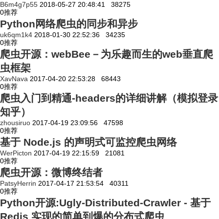
B6m4g7p55
2018-05-27 20:48:41
38275
0
推荐
Python网络爬虫的同步和异步
uk6qm1k4
2018-01-30 22:52:36
34235
0
推荐
爬虫开源：webBee－为乐趣而生的web垂直爬
虫框架
XavNava
2017-04-20 22:53:28
68443
0
推荐
爬虫入门到精通-headers的详细讲解（模拟登录
知乎）
zhousiruo
2017-04-19 23:09:56
47598
0
推荐
基于 Node.js 的声明式可监控爬虫网络
WerPicton
2017-04-19 22:15:59
21081
0
推荐
爬虫开源：微博终结者
PatsyHerrin
2017-04-17 21:53:54
40311
0
推荐
Python开源:Ugly-Distributed-Crawler - 基于
Redis 实现的简单到爆的分布式爬虫