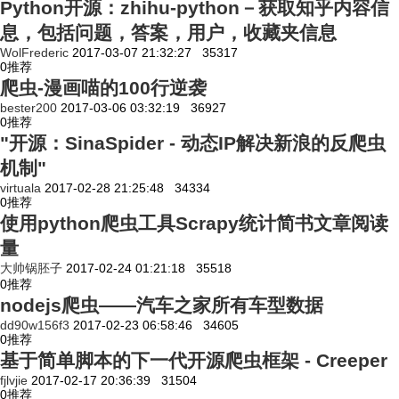
Python开源：zhihu-python－获取知乎内容信
息，包括问题，答案，用户，收藏夹信息
WolFrederic
2017-03-07 21:32:27
35317
0
推荐
爬虫-漫画喵的100行逆袭
bester200
2017-03-06 03:32:19
36927
0
推荐
"开源：SinaSpider - 动态IP解决新浪的反爬虫
机制"
virtuala
2017-02-28 21:25:48
34334
0
推荐
使用python爬虫工具Scrapy统计简书文章阅读
量
大帅锅胚子
2017-02-24 01:21:18
35518
0
推荐
nodejs爬虫——汽车之家所有车型数据
dd90w156f3
2017-02-23 06:58:46
34605
0
推荐
基于简单脚本的下一代开源爬虫框架 - Creeper
fjlvjie
2017-02-17 20:36:39
31504
0
推荐