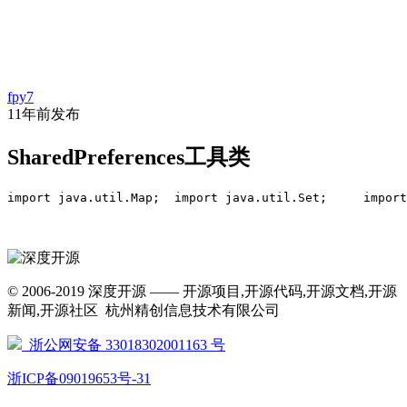
首
代
项
文
问
经
资
页
fpy7
码
目
库
答
验
讯
11年前
发布
SharedPreferences工具类
import java.util.Map;  import java.util.Set;     impor
© 2006-2019 深度开源 —— 开源项目,开源代码,开源文档,开源
新闻,开源社区 杭州精创信息技术有限公司
浙公网安备 33018302001163 号
浙ICP备09019653号-31